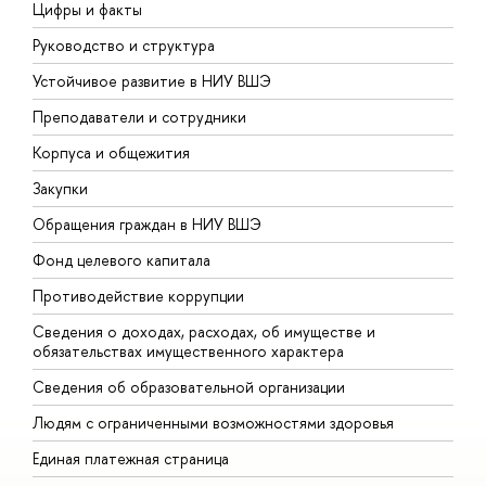
Цифры и факты
Л
Руководство и структура
Д
Устойчивое развитие в НИУ ВШЭ
О
Преподаватели и сотрудники
П
Корпуса и общежития
В
Закупки
П
Обращения граждан в НИУ ВШЭ
А
Фонд целевого капитала
Д
Противодействие коррупции
Ц
Сведения о доходах, расходах, об имуществе и
Б
обязательствах имущественного характера
О
Сведения об образовательной организации
О
Людям с ограниченными возможностями здоровья
Единая платежная страница