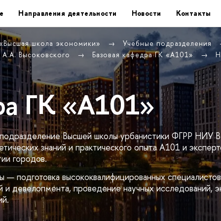
е
Направления деятельности
Новости
Контакты
 «Высшая школа экономики»
Учебные подразделения
 А.А. Высоковского
Базовая кафедра ГК «А101»
Н
ра ГК «А101»
— подразделение Высшей школы урбанистики ФГРР НИУ 
етических знаний и практического опыта А101 и экспер
ии городов.
 — подготовка высококвалифицированных специалистов
й и девелопмента, проведение научных исследований, 
ий.