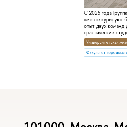
С 2025 года Групп
вместе курируют б
опыт двух команд 
практические студ
Университетская жиз
101000, Москва, М