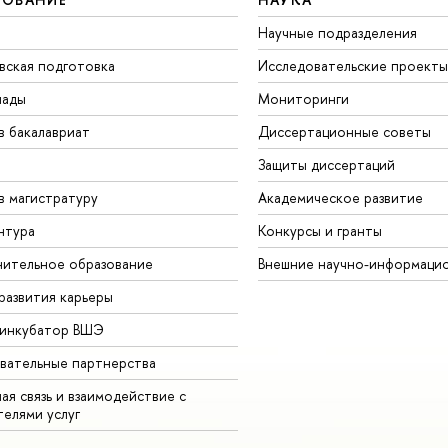
Научные подразделения
вская подготовка
Исследовательские проекты
иады
Мониторинги
в бакалавриат
Диссертационные советы
Защиты диссертаций
в магистратуру
Академическое развитие
нтура
Конкурсы и гранты
ительное образование
Внешние научно-информаци
развития карьеры
-инкубатор ВШЭ
вательные партнерства
ая связь и взаимодействие с
телями услуг