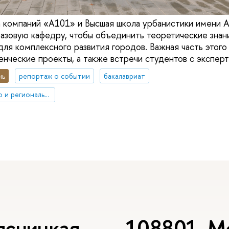
а компаний «А101» и Высшая школа урбанистики имени А
азовую кафедру, чтобы объединить теоретические знани
для комплексного развития городов. Важная часть этог
енческие проекты, а также встречи студентов с экспер
нь
репортаж о событии
бакалавриат
Факультет городского и регионального развития
ясницкая,
108801, Мо