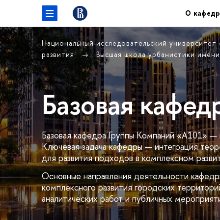
О кафедр
Национальный исследовательский университет
развития
Высшая школа урбанистики имени
Базовая кафед
Базовая кафедра Группы Компаний «А101» 
Ключевая задача кафедры — интеграция теор
для развития подходов в комплексном развит
Основные направления деятельности кафедры
комплексного развития городских территори
аналитических работ и публичных мероприят