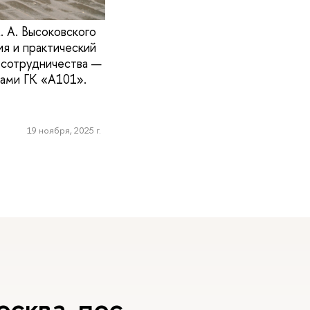
. А. Высоковского
я и практический
о сотрудничества —
тами ГК «А101».
19 ноября, 2025 г.
сква, пос.