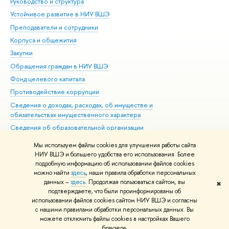
Руководство и структура
Дов
Устойчивое развитие в НИУ ВШЭ
Ол
Преподаватели и сотрудники
При
Корпуса и общежития
Вы
Закупки
При
Обращения граждан в НИУ ВШЭ
Ас
Фонд целевого капитала
До
Противодействие коррупции
Цен
Сведения о доходах, расходах, об имуществе и
Би
обязательствах имущественного характера
Об
Сведения об образовательной организации
Обр
Людям с ограниченными возможностями здоровья
Мы используем файлы cookies для улучшения работы сайта
Единая платежная страница
НИУ ВШЭ и большего удобства его использования. Более
подробную информацию об использовании файлов cookies
Работа в Вышке
можно найти
здесь
, наши правила обработки персональных
данных –
здесь
. Продолжая пользоваться сайтом, вы
✖
Редактору
подтверждаете, что были проинформированы об
© НИУ ВШЭ 1993–2026
Адреса и контакты
Условия использования
использовании файлов cookies сайтом НИУ ВШЭ и согласны
с нашими правилами обработки персональных данных. Вы
материалов
Политика конфиденциальности
Карта сайта
можете отключить файлы cookies в настройках Вашего
Шрифты HSE Sans и HSE Slab разработаны в
Школе дизайна НИУ ВШЭ
браузера.