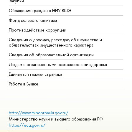
Закупки
П
Обращения граждан в НИУ ВШЭ
А
Фонд целевого капитала
Д
Противодействие коррупции
Ц
Сведения о доходах, расходах, об имуществе и
Б
обязательствах имущественного характера
О
Сведения об образовательной организации
О
Людям с ограниченными возможностями здоровья
Единая платежная страница
Работа в Вышке
http://www.minobrnauki.gov.ru/
Министерство науки и высшего образования РФ
https://edu.gov.ru/
Министерство просвещения РФ