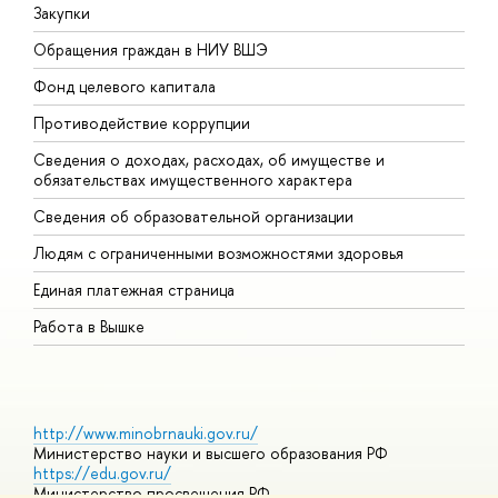
Закупки
П
Обращения граждан в НИУ ВШЭ
А
Фонд целевого капитала
Д
Противодействие коррупции
Ц
Сведения о доходах, расходах, об имуществе и
Б
обязательствах имущественного характера
О
Сведения об образовательной организации
О
Людям с ограниченными возможностями здоровья
Единая платежная страница
Работа в Вышке
http://www.minobrnauki.gov.ru/
Министерство науки и высшего образования РФ
https://edu.gov.ru/
Министерство просвещения РФ