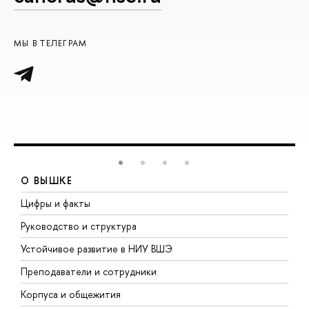
МЫ В ТЕЛЕГРАМ
О ВЫШКЕ
Цифры и факты
Л
Руководство и структура
Д
Устойчивое развитие в НИУ ВШЭ
О
Преподаватели и сотрудники
П
Корпуса и общежития
В