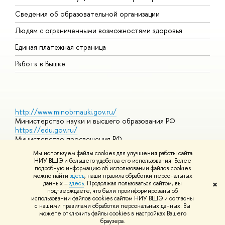
О
Сведения об образовательной организации
О
Людям с ограниченными возможностями здоровья
Единая платежная страница
Работа в Вышке
http://www.minobrnauki.gov.ru/
Министерство науки и высшего образования РФ
https://edu.gov.ru/
Министерство просвещения РФ
https://elearning.hse.ru/mooc
Мы используем файлы cookies для улучшения работы сайта
Массовые открытые онлайн-курсы
НИУ ВШЭ и большего удобства его использования. Более
подробную информацию об использовании файлов cookies
можно найти
здесь
, наши правила обработки персональных
данных –
здесь
. Продолжая пользоваться сайтом, вы
✖
© НИУ ВШЭ 1993–2026
Адреса и контакты
Условия
подтверждаете, что были проинформированы об
использования материалов
Политика конфиденциальности
Карта
использовании файлов cookies сайтом НИУ ВШЭ и согласны
сайта
с нашими правилами обработки персональных данных. Вы
Шрифты HSE Sans и HSE Slab разработаны в
Школе дизайна НИУ
можете отключить файлы cookies в настройках Вашего
ВШЭ
браузера.