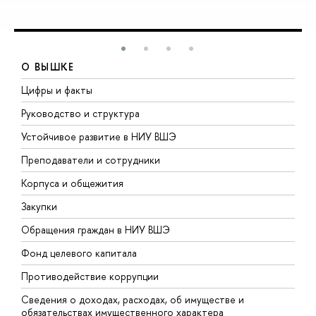
О ВЫШКЕ
Цифры и факты
Л
Руководство и структура
Д
Устойчивое развитие в НИУ ВШЭ
О
Преподаватели и сотрудники
П
Корпуса и общежития
В
Закупки
П
Обращения граждан в НИУ ВШЭ
А
Фонд целевого капитала
Д
Противодействие коррупции
Ц
Сведения о доходах, расходах, об имуществе и
Б
обязательствах имущественного характера