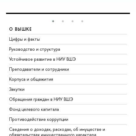
О ВЫШКЕ
Цифры и факты
Л
Руководство и структура
Д
Устойчивое развитие в НИУ ВШЭ
О
Преподаватели и сотрудники
П
Корпуса и общежития
В
Закупки
П
Обращения граждан в НИУ ВШЭ
А
Фонд целевого капитала
Д
Противодействие коррупции
Ц
Сведения о доходах, расходах, об имуществе и
Б
обязательствах имущественного характера