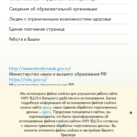
О
Сведения об образовательной организации
О
Людям с ограниченными возможностями здоровья
Единая платежная страница
Работа в Вышке
http://www.minobrnauki.gov.ru/
Министерство науки и высшего образования РФ
https://edu.gov.ru/
Министерство просвещения РФ
https://elearning.hse.ru/mooc
Мы используем файлы cookies для улучшения работы сайта
Массовые открытые онлайн-курсы
НИУ ВШЭ и большего удобства его использования. Более
подробную информацию об использовании файлов cookies
можно найти
здесь
, наши правила обработки персональных
данных –
здесь
. Продолжая пользоваться сайтом, вы
✖
© НИУ ВШЭ 1993–2026
Адреса и контакты
Условия
подтверждаете, что были проинформированы об
использования материалов
Политика конфиденциальности
Карта
использовании файлов cookies сайтом НИУ ВШЭ и согласны
сайта
с нашими правилами обработки персональных данных. Вы
Шрифты HSE Sans и HSE Slab разработаны в
Школе дизайна НИУ
можете отключить файлы cookies в настройках Вашего
ВШЭ
браузера.