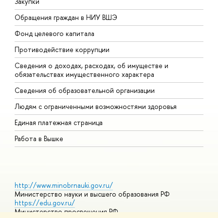
Закупки
П
Обращения граждан в НИУ ВШЭ
А
Фонд целевого капитала
Д
Противодействие коррупции
Ц
Сведения о доходах, расходах, об имуществе и
Б
обязательствах имущественного характера
О
Сведения об образовательной организации
О
Людям с ограниченными возможностями здоровья
Единая платежная страница
Работа в Вышке
http://www.minobrnauki.gov.ru/
Министерство науки и высшего образования РФ
https://edu.gov.ru/
Министерство просвещения РФ