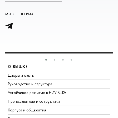
МЫ В ТЕЛЕГРАМ
О ВЫШКЕ
Цифры и факты
Л
Руководство и структура
Д
Устойчивое развитие в НИУ ВШЭ
О
Преподаватели и сотрудники
П
Корпуса и общежития
В