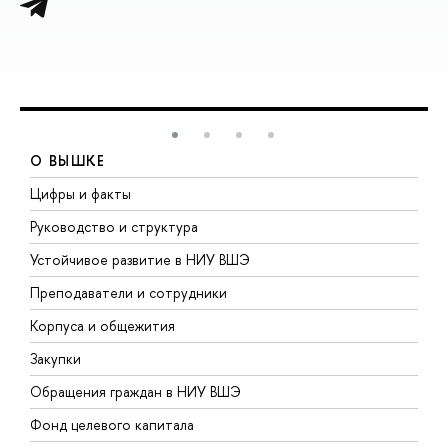
О ВЫШКЕ
Цифры и факты
Л
Руководство и структура
Д
Устойчивое развитие в НИУ ВШЭ
О
Преподаватели и сотрудники
П
Корпуса и общежития
В
Закупки
П
Обращения граждан в НИУ ВШЭ
А
Фонд целевого капитала
Д