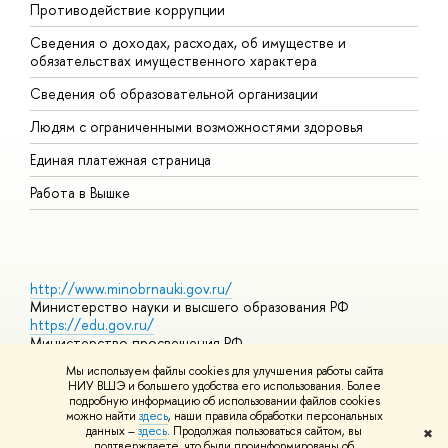
Противодействие коррупции
Ц
Сведения о доходах, расходах, об имуществе и
Б
обязательствах имущественного характера
О
Сведения об образовательной организации
О
Людям с ограниченными возможностями здоровья
Единая платежная страница
Работа в Вышке
http://www.minobrnauki.gov.ru/
Министерство науки и высшего образования РФ
https://edu.gov.ru/
Министерство просвещения РФ
https://elearning.hse.ru/mooc
Мы используем файлы cookies для улучшения работы сайта
Массовые открытые онлайн-курсы
НИУ ВШЭ и большего удобства его использования. Более
подробную информацию об использовании файлов cookies
можно найти
здесь
, наши правила обработки персональных
данных –
здесь
. Продолжая пользоваться сайтом, вы
✖
© НИУ ВШЭ 1993–2026
Адреса и контакты
Условия
подтверждаете, что были проинформированы об