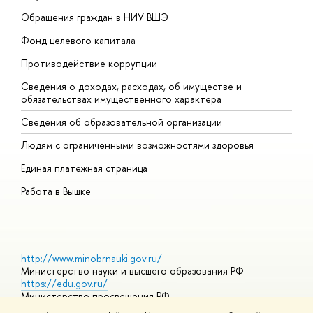
Обращения граждан в НИУ ВШЭ
А
Фонд целевого капитала
Д
Противодействие коррупции
Ц
Сведения о доходах, расходах, об имуществе и
Б
обязательствах имущественного характера
О
Сведения об образовательной организации
О
Людям с ограниченными возможностями здоровья
Единая платежная страница
Работа в Вышке
http://www.minobrnauki.gov.ru/
Министерство науки и высшего образования РФ
https://edu.gov.ru/
Министерство просвещения РФ
https://elearning.hse.ru/mooc