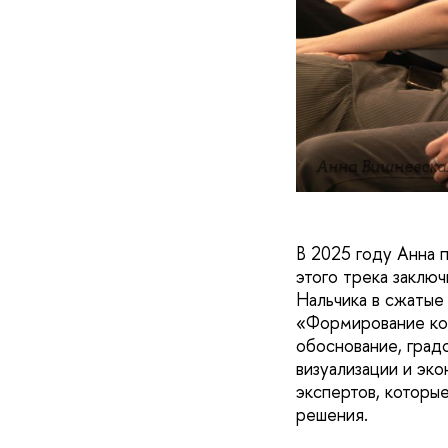
Анна Вишневска
В 2025 году Анна 
этого трека заклю
Нальчика в сжатые
«Формирование ко
обоснование, град
визуализации и эк
экспертов, которы
решения.