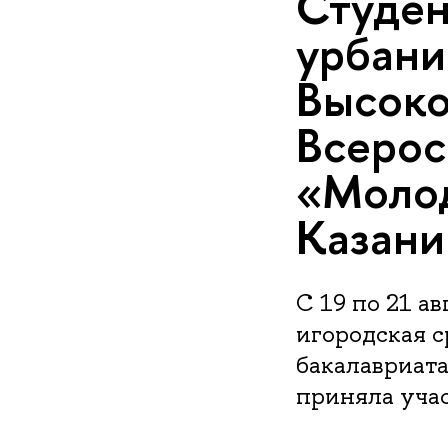
Студен
урбани
Высоко
Всерос
«Молод
Казани
С 19 по 21 а
игородская с
бакалавриата
приняла уча