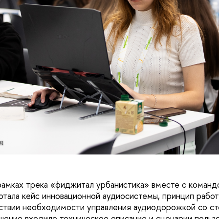
я
рамках трека «фиджитал урбанистика» вместе с команд
отала кейс инновационной аудиосистемы, принцип рабо
тствии необходимости управления аудиодорожкой со с
ешение входило техническое описание и сценарии польз