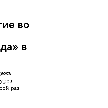
тие во
да» в
дежь
курса
рой раз