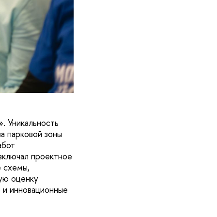
. Уникальность
ва парковой зоны
абот
включал проектное
е схемы,
ую оценку
о и инновационные