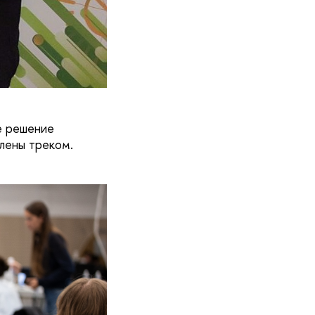
е решение
елены треком.