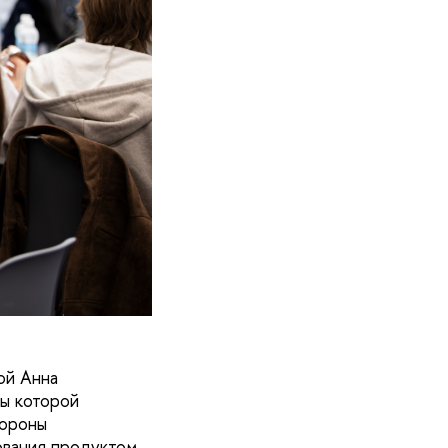
ой Анна
ты которой
тороны
ования продуктом.