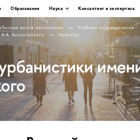
и
Образование
Наука
Консалтинг и экспертиза
 «Высшая школа экономики»
Учебные подразделения
 А.А. Высоковского
Новости
урбанистики имен
кого