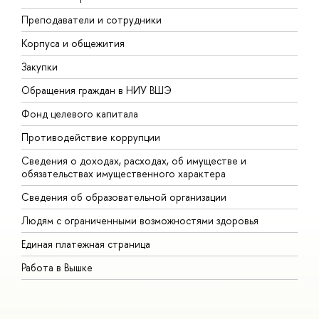
Преподаватели и сотрудники
П
Корпуса и общежития
В
Закупки
П
Обращения граждан в НИУ ВШЭ
А
Фонд целевого капитала
Д
Противодействие коррупции
Ц
Сведения о доходах, расходах, об имуществе и
Б
обязательствах имущественного характера
О
Сведения об образовательной организации
О
Людям с ограниченными возможностями здоровья
Единая платежная страница
Работа в Вышке