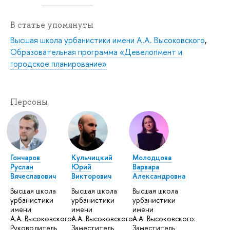
В статье упомянуты
Высшая школа урбанистики имени А.А. Высоковского
,
Образовательная программа «Девелопмент и
городское планирование»
Персоны
Гончаров
Кульчицкий
Молодцова
Руслан
Юрий
Варвара
Вячеславович
Викторович
Александровна
Высшая школа
Высшая школа
Высшая школа
урбанистики
урбанистики
урбанистики
имени
имени
имени
А.А. Высоковского:
А.А. Высоковского:
А.А. Высоковского:
Руководитель
Заместитель
Заместитель