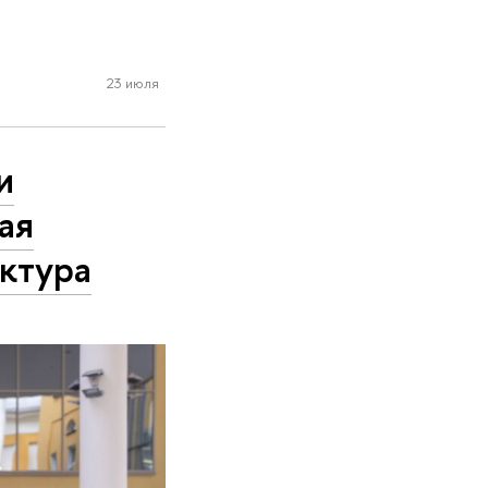
23 июля
и
ая
уктура