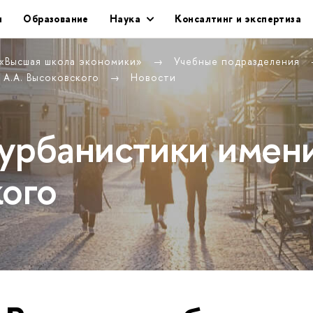
и
Образование
Наука
Консалтинг и экспертиза
 «Высшая школа экономики»
Учебные подразделения
 А.А. Высоковского
Новости
урбанистики имен
кого