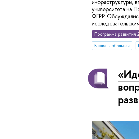
инфраструктуры, в
университета на П
ФГРР. Обсуждалис
исследовательски
Программа развития 
Вышка глобальная
«Ид
воп
разв