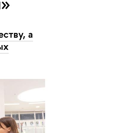
я»
ству, а
ых