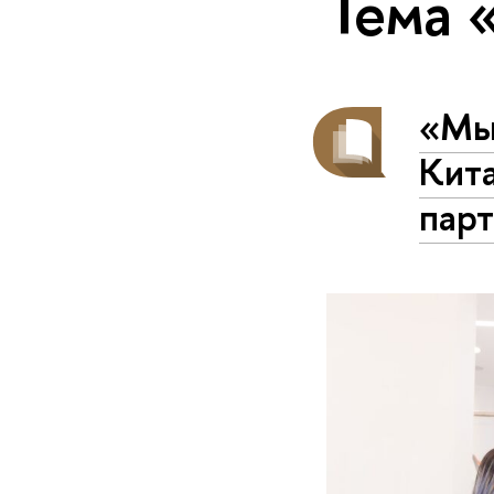
Тема 
«Мы 
Кит
пар