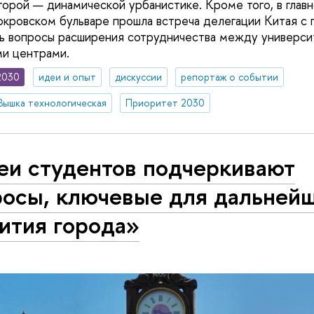
торой — динамической урбанистике. Кроме того, в глав
окровском бульваре прошла встреча делегации Китая с
ь вопросы расширения сотрудничества между универси
ми центрами.
2030
идеи и опыт
дискуссии
репортаж о событии
Вышка технологическая
Приоритет 2030
еи студентов подчеркивают
росы, ключевые для дальней
ития города»