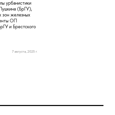
лы урбанистики
Пушкина (БрГУ),
х зон железных
денты ОП
БрГУ и Брестского
7 августа, 2025 г.