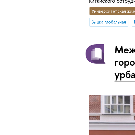
китайского сотрудн
Университетская жиз
Вышка глобальная
Меж
горо
урба