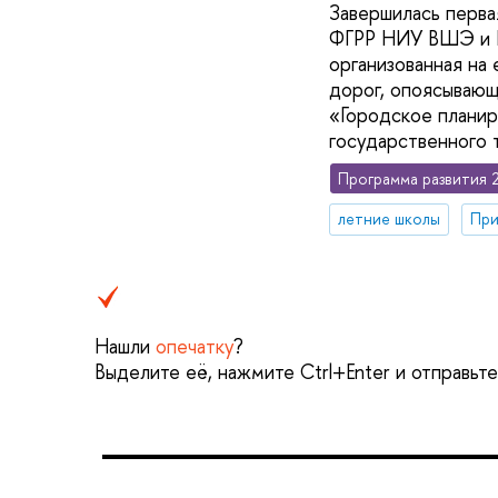
Завершилась перва
ФГРР НИУ ВШЭ и Бр
организованная на
дорог, опоясывающ
«Городское планир
государственного 
Программа развития 
летние школы
При
Нашли
опечатку
?
Выделите её, нажмите Ctrl+Enter и отправьт