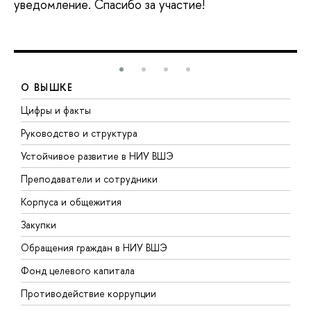
уведомление. Спасибо за участие!
О ВЫШКЕ
Цифры и факты
Л
Руководство и структура
Д
Устойчивое развитие в НИУ ВШЭ
О
Преподаватели и сотрудники
П
Корпуса и общежития
В
Закупки
П
Обращения граждан в НИУ ВШЭ
А
Фонд целевого капитала
Д
Противодействие коррупции
Ц