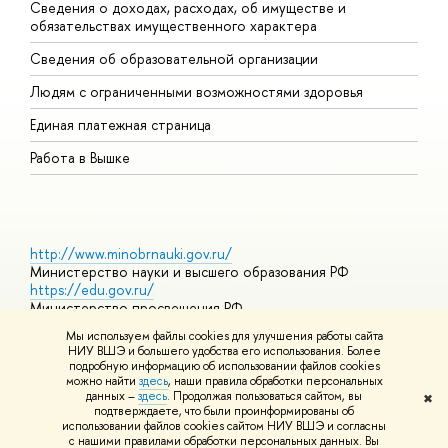
Сведения о доходах, расходах, об имуществе и
Б
обязательствах имущественного характера
О
Сведения об образовательной организации
О
Людям с ограниченными возможностями здоровья
Единая платежная страница
Работа в Вышке
http://www.minobrnauki.gov.ru/
Министерство науки и высшего образования РФ
https://edu.gov.ru/
Министерство просвещения РФ
https://elearning.hse.ru/mooc
Мы используем файлы cookies для улучшения работы сайта
Массовые открытые онлайн-курсы
НИУ ВШЭ и большего удобства его использования. Более
подробную информацию об использовании файлов cookies
можно найти
здесь
, наши правила обработки персональных
данных –
здесь
. Продолжая пользоваться сайтом, вы
✖
© НИУ ВШЭ 1993–2026
Адреса и контакты
Условия
подтверждаете, что были проинформированы об
использования материалов
Политика конфиденциальности
Карта
использовании файлов cookies сайтом НИУ ВШЭ и согласны
сайта
с нашими правилами обработки персональных данных. Вы