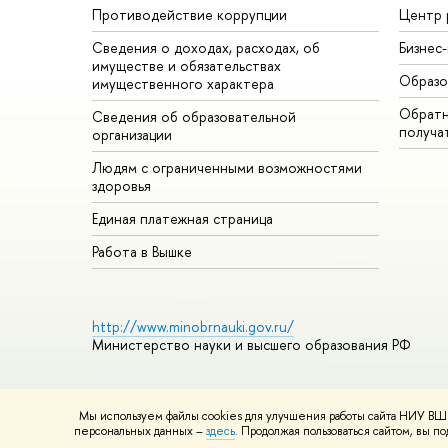
Противодействие коррупции
Центр 
Сведения о доходах, расходах, об
Бизнес
имуществе и обязательствах
Образо
имущественного характера
Обратн
Сведения об образовательной
получа
организации
Людям с ограниченными возможностями
здоровья
Единая платежная страница
Работа в Вышке
http://www.minobrnauki.gov.ru/
Министерство науки и высшего образования РФ
Мы используем файлы cookies для улучшения работы сайта НИУ ВШЭ
© НИУ ВШЭ 1993–2026
Адреса и контакты
Условия использ
персональных данных –
здесь
. Продолжая пользоваться сайтом, вы 
Шрифты HSE Sans и HSE Slab разработаны в
Школе дизайна 