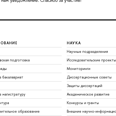
е нам уведомление. Спасибо за участие!
ЗОВАНИЕ
НАУКА
Научные подразделения
вская подготовка
Исследовательские проекты
иады
Мониторинги
в бакалавриат
Диссертационные советы
Защиты диссертаций
в магистратуру
Академическое развитие
нтура
Конкурсы и гранты
ительное образование
Внешние научно-информаци