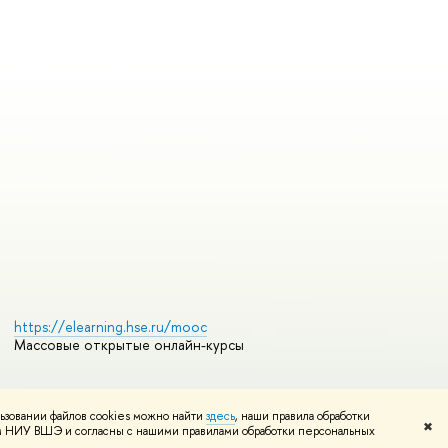
https://elearning.hse.ru/mooc
Массовые открытые онлайн-курсы
ьзовании файлов cookies можно найти
здесь
, наши правила обработки
Редактору
✖
том НИУ ВШЭ и согласны с нашими правилами обработки персональных