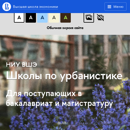
A
A
A
АБB
АБB
АБB
Высшая школа экономики
Меню
А
А
А
А
А
Обычная версия сайта
НИУ ВШЭ
Школы по урбанистике
Для поступающих в
бакалавриат и магистратуру