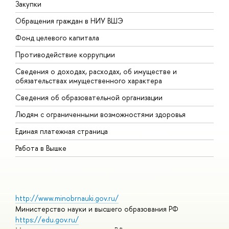
Закупки
П
Обращения граждан в НИУ ВШЭ
А
Фонд целевого капитала
Д
Противодействие коррупции
Ц
Сведения о доходах, расходах, об имуществе и
Б
обязательствах имущественного характера
О
Сведения об образовательной организации
О
Людям с ограниченными возможностями здоровья
Единая платежная страница
Работа в Вышке
http://www.minobrnauki.gov.ru/
Министерство науки и высшего образования РФ
https://edu.gov.ru/