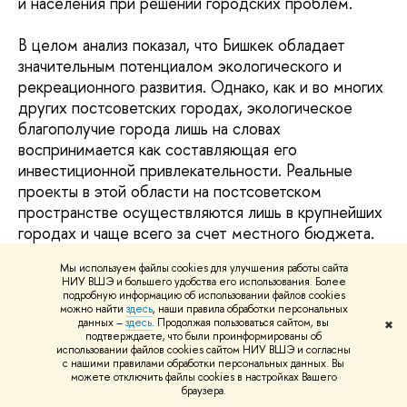
и населения при решении городских проблем.
В целом анализ показал, что Бишкек обладает
значительным потенциалом экологического и
рекреационного развития. Однако, как и во многих
других постсоветских городах, экологическое
благополучие города лишь на словах
воспринимается как составляющая его
инвестиционной привлекательности. Реальные
проекты в этой области на постсоветском
пространстве осуществляются лишь в крупнейших
городах и чаще всего за счет местного бюджета.
Только посредством активного диалога и
Мы используем файлы cookies для улучшения работы сайта
сотрудничества между городскими властями,
НИУ ВШЭ и большего удобства его использования. Более
бизнесом и местным сообществом возможно
подробную информацию об использовании файлов cookies
можно найти
здесь
, наши правила обработки персональных
преодоление этой ситуации.
данных –
здесь
. Продолжая пользоваться сайтом, вы
✖
подтверждаете, что были проинформированы об
использовании файлов cookies сайтом НИУ ВШЭ и согласны
Работая над концепцией развития Бишкека до
с нашими правилами обработки персональных данных. Вы
2040 г., мы пытались не просто предложить меры
можете отключить файлы cookies в настройках Вашего
браузера.
по улучшению качества городской среды, но