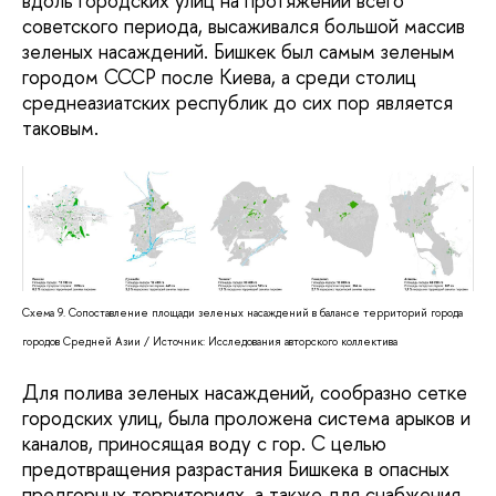
вдоль городских улиц на протяжении всего
советского периода, высаживался большой массив
зеленых насаждений. Бишкек был самым зеленым
городом СССР после Киева, а среди столиц
среднеазиатских республик до сих пор является
таковым.
Схема 9. Сопоставление площади зеленых насаждений в балансе территорий города
городов Средней Азии / Источник: Исследования авторского коллектива
Для полива зеленых насаждений, сообразно сетке
городских улиц, была проложена система арыков и
каналов, приносящая воду с гор. С целью
предотвращения разрастания Бишкека в опасных
предгорных территориях, а также для снабжения