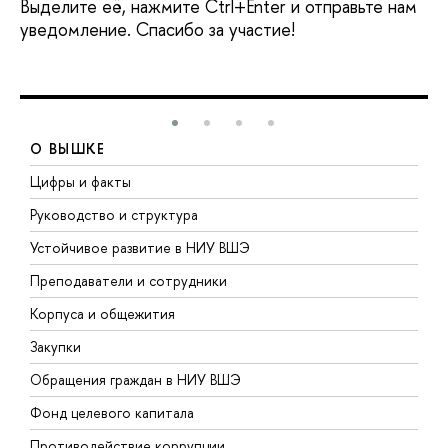
Выделите её, нажмите Ctrl+Enter и отправьте нам
уведомление. Спасибо за участие!
О ВЫШКЕ
Цифры и факты
Л
Руководство и структура
Д
Устойчивое развитие в НИУ ВШЭ
О
Преподаватели и сотрудники
П
Корпуса и общежития
В
Закупки
П
Обращения граждан в НИУ ВШЭ
А
Фонд целевого капитала
Д
Противодействие коррупции
Ц