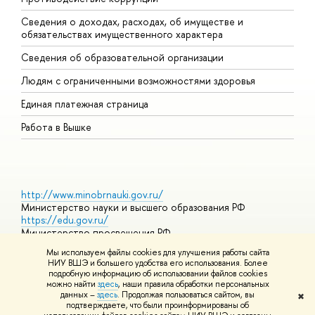
Сведения о доходах, расходах, об имуществе и
Б
обязательствах имущественного характера
О
Сведения об образовательной организации
О
Людям с ограниченными возможностями здоровья
Единая платежная страница
Работа в Вышке
http://www.minobrnauki.gov.ru/
Министерство науки и высшего образования РФ
https://edu.gov.ru/
Министерство просвещения РФ
https://elearning.hse.ru/mooc
Мы используем файлы cookies для улучшения работы сайта
Массовые открытые онлайн-курсы
НИУ ВШЭ и большего удобства его использования. Более
подробную информацию об использовании файлов cookies
можно найти
здесь
, наши правила обработки персональных
данных –
здесь
. Продолжая пользоваться сайтом, вы
✖
© НИУ ВШЭ 1993–2026
Адреса и контакты
Условия
подтверждаете, что были проинформированы об
использования материалов
Политика конфиденциальности
Карта