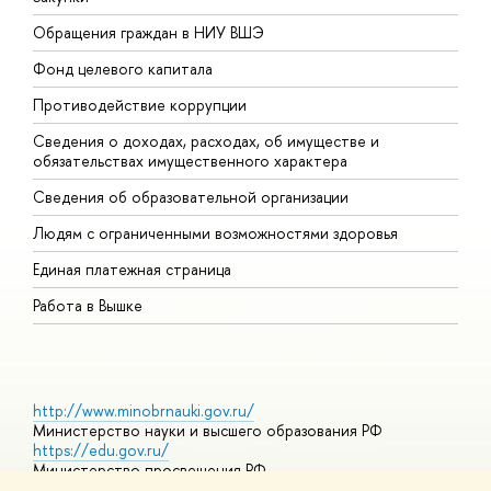
Обращения граждан в НИУ ВШЭ
А
Фонд целевого капитала
Д
Противодействие коррупции
Ц
Сведения о доходах, расходах, об имуществе и
Б
обязательствах имущественного характера
О
Сведения об образовательной организации
О
Людям с ограниченными возможностями здоровья
Единая платежная страница
Работа в Вышке
http://www.minobrnauki.gov.ru/
Министерство науки и высшего образования РФ
https://edu.gov.ru/
Министерство просвещения РФ
https://elearning.hse.ru/mooc