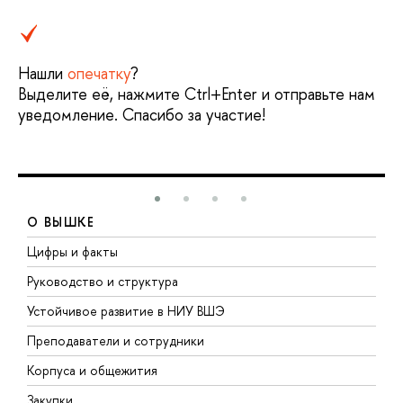
Нашли
опечатку
?
Выделите её, нажмите Ctrl+Enter и отправьте нам
уведомление. Спасибо за участие!
О ВЫШКЕ
Цифры и факты
Л
Руководство и структура
Д
Устойчивое развитие в НИУ ВШЭ
О
Преподаватели и сотрудники
П
Корпуса и общежития
В
Закупки
П