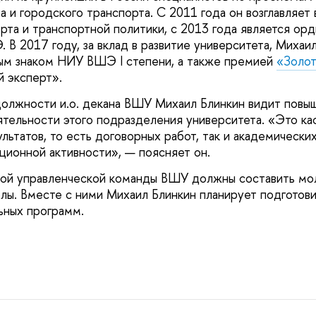
а и городского транспорта. С 2011 года он возглавляет
рта и транспортной политики, с 2013 года является ор
В 2017 году, за вклад в развитие университета, Михаи
ым знаком НИУ ВШЭ I степени, а также премией
«Золот
 эксперт».
должности и.о. декана ВШУ Михаил Блинкин видит повы
тельности этого подразделения университета. «Это кас
ьтатов, то есть договорных работ, так и академических
ационной активности», — поясняет он.
вой управленческой команды ВШУ должны составить м
лы. Вместе с ними Михаил Блинкин планирует подготов
ьных программ.