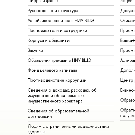
Цифры и факты
Лицей
Руководство и структура
Довузо
Устойчивое развитие в НИУ ВШЭ
Олимп
Преподаватели и сотрудники
Прием 
Корпуса и общежития
Вышка+
Закупки
Прием 
Обращения граждан в НИУ ВШЭ
Аспира
Фонд целевого капитала
Дополн
Противодействие коррупции
Центр 
Сведения о доходах, расходах, об
Бизнес
имуществе и обязательствах
Образо
имущественного характера
Обратн
Сведения об образовательной
получа
организации
Людям с ограниченными возможностями
здоровья