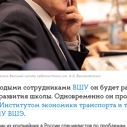
екана Высшей школы урбанистики им. А.А. Высоковского
лодыми сотрудниками
ВШУ
он будет р
развития школы. Одновременно он пр
Институтом экономики транспорта и 
ИУ ВШЭ
.
ин из крупнейших в России специалистов по проблемам 