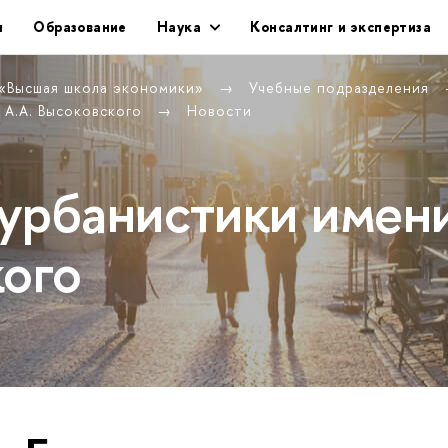
и
Образование
Наука
Консалтинг и экспертиза
 «Высшая школа экономики»
Учебные подразделения
 А.А. Высоковского
Новости
урбанистики имен
кого