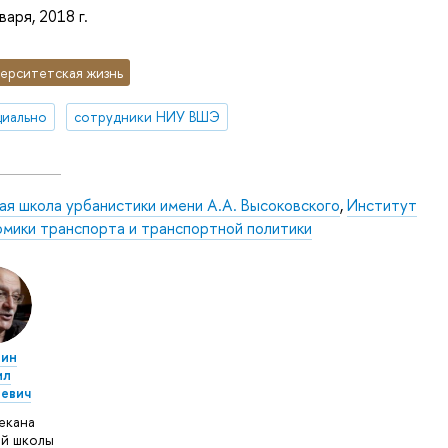
варя, 2018 г.
ерситетская жизнь
иально
сотрудники НИУ ВШЭ
ая школа урбанистики имени А.А. Высоковского
,
Институт
омики транспорта и транспортной политики
кин
ил
евич
декана
й школы