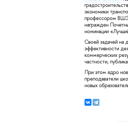
градостроительств
экономики транспо
профессором ВШЭ. 
награжден Почетн
номинации «Лучший
Своей задачей на 
эффективности дея
коммерческих резул
частности, публик
При этом ядро но
преподаватели шко
новых образовател