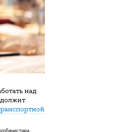
аботать над
одолжит
транспортной
урбанистики,