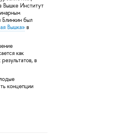
 в Вышке Институт
динарным
л Блинкин был
ая Вышка»
в
шение
ается как
 результатов, в
олодые
ить концепции