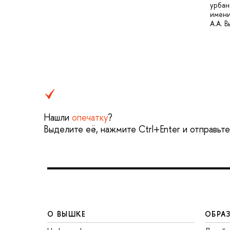
урбан
имен
А.А. 
Нашли
опечатку
?
Выделите её, нажмите Ctrl+Enter и отправьт
О ВЫШКЕ
ОБРА