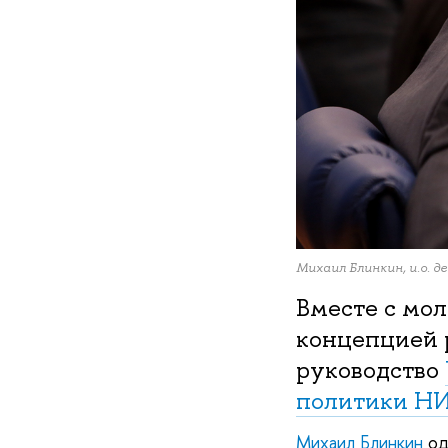
Михаил Блинкин, и.о. д
Вместе с мо
концепцией 
руководство
политики Н
Михаил Блинкин
од