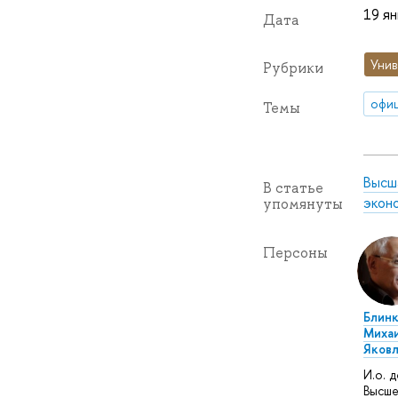
19 ян
Дата
Унив
Рубрики
офиц
Темы
Высш
В статье
экон
упомянуты
Персоны
Блин
Миха
Яковл
И.о. 
Высше