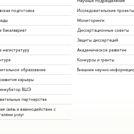
Научные подразделения
вская подготовка
Исследовательские проекты
иады
Мониторинги
в бакалавриат
Диссертационные советы
Защиты диссертаций
в магистратуру
Академическое развитие
нтура
Конкурсы и гранты
ительное образование
Внешние научно-информаци
развития карьеры
-инкубатор ВШЭ
вательные партнерства
ая связь и взаимодействие с
телями услуг