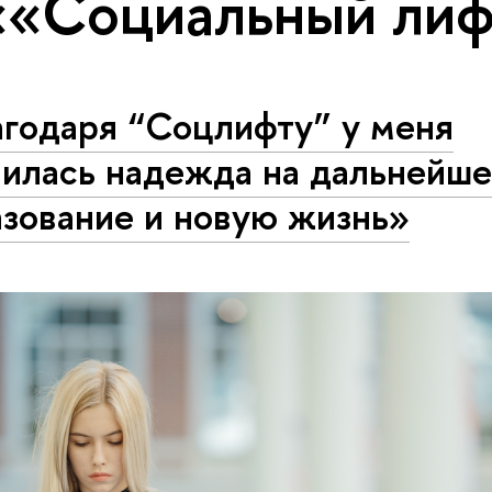
««Социальный ли
агодаря “Соцлифту” у меня
вилась надежда на дальнейш
азование и новую жизнь»