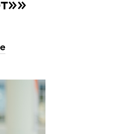
фт»»
ее