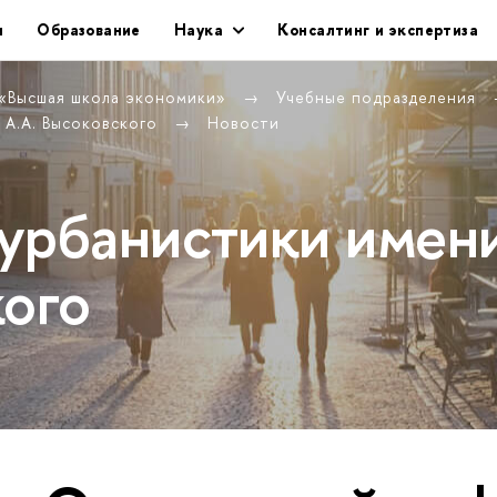
и
Образование
Наука
Консалтинг и экспертиза
 «Высшая школа экономики»
Учебные подразделения
 А.А. Высоковского
Новости
урбанистики имен
кого