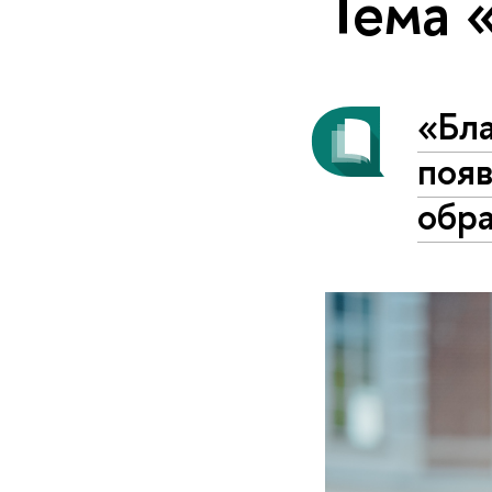
Тема 
«Бл
поя
обр