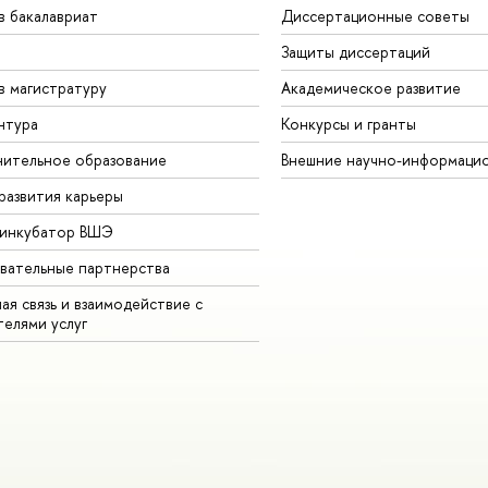
в бакалавриат
Диссертационные советы
Защиты диссертаций
в магистратуру
Академическое развитие
нтура
Конкурсы и гранты
ительное образование
Внешние научно-информаци
развития карьеры
-инкубатор ВШЭ
вательные партнерства
ая связь и взаимодействие с
телями услуг