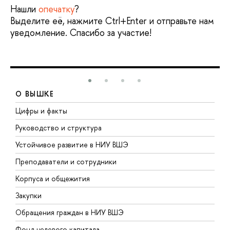
Нашли
опечатку
?
Выделите её, нажмите Ctrl+Enter и отправьте нам
уведомление. Спасибо за участие!
О ВЫШКЕ
Цифры и факты
Л
Руководство и структура
Д
Устойчивое развитие в НИУ ВШЭ
О
Преподаватели и сотрудники
П
Корпуса и общежития
В
Закупки
П
Обращения граждан в НИУ ВШЭ
А
Фонд целевого капитала
Д