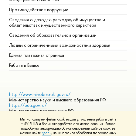
Противодействие коррупции
Ц
Сведения о доходах, расходах, об имуществе и
Б
обязательствах имущественного характера
О
Сведения об образовательной организации
О
Людям с ограниченными возможностями здоровья
Единая платежная страница
Работа в Вышке
http://www.minobrnauki.gov.ru/
Министерство науки и высшего образования РФ
https://edu.gov.ru/
Министерство просвещения РФ
https://elearning.hse.ru/mooc
Мы используем файлы cookies для улучшения работы сайта
Массовые открытые онлайн-курсы
НИУ ВШЭ и большего удобства его использования. Более
подробную информацию об использовании файлов cookies
можно найти
здесь
, наши правила обработки персональных