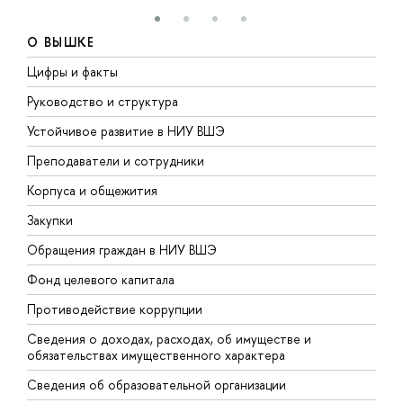
О ВЫШКЕ
Цифры и факты
Л
Руководство и структура
Д
Устойчивое развитие в НИУ ВШЭ
О
Преподаватели и сотрудники
П
Корпуса и общежития
В
Закупки
П
Обращения граждан в НИУ ВШЭ
А
Фонд целевого капитала
Д
Противодействие коррупции
Ц
Сведения о доходах, расходах, об имуществе и
Б
обязательствах имущественного характера
О
Сведения об образовательной организации
О