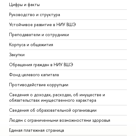
Цифры и факты
Л
Руководство и структура
Д
Устойчивое развитие в НИУ ВШЭ
О
Преподаватели и сотрудники
П
Корпуса и общежития
В
Закупки
П
Обращения граждан в НИУ ВШЭ
А
Фонд целевого капитала
Д
Противодействие коррупции
Ц
Сведения о доходах, расходах, об имуществе и
Б
обязательствах имущественного характера
О
Сведения об образовательной организации
О
Людям с ограниченными возможностями здоровья
Единая платежная страница