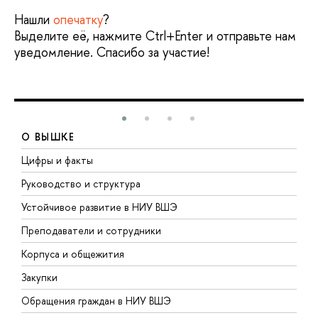
Нашли
опечатку
?
Выделите её, нажмите Ctrl+Enter и отправьте нам
уведомление. Спасибо за участие!
О ВЫШКЕ
Цифры и факты
Л
Руководство и структура
Д
Устойчивое развитие в НИУ ВШЭ
О
Преподаватели и сотрудники
П
Корпуса и общежития
В
Закупки
П
Обращения граждан в НИУ ВШЭ
А