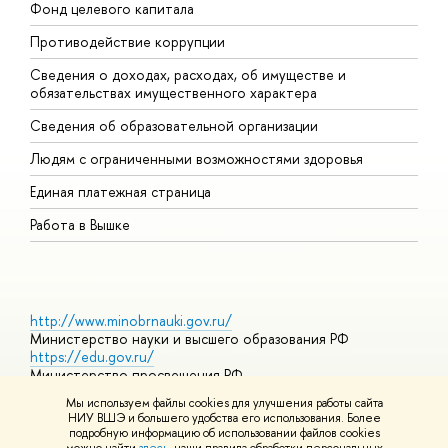
Фонд целевого капитала
Д
Противодействие коррупции
Ц
Сведения о доходах, расходах, об имуществе и
Б
обязательствах имущественного характера
О
Сведения об образовательной организации
О
Людям с ограниченными возможностями здоровья
Единая платежная страница
Работа в Вышке
http://www.minobrnauki.gov.ru/
Министерство науки и высшего образования РФ
https://edu.gov.ru/
Министерство просвещения РФ
https://elearning.hse.ru/mooc
Мы используем файлы cookies для улучшения работы сайта
Массовые открытые онлайн-курсы
НИУ ВШЭ и большего удобства его использования. Более
подробную информацию об использовании файлов cookies