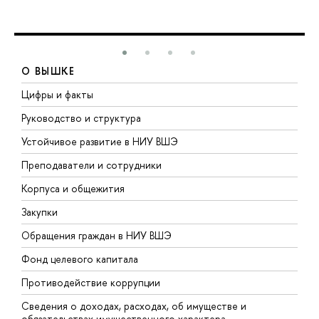
О ВЫШКЕ
Цифры и факты
Л
Руководство и структура
Д
Устойчивое развитие в НИУ ВШЭ
О
Преподаватели и сотрудники
П
Корпуса и общежития
В
Закупки
П
Обращения граждан в НИУ ВШЭ
А
Фонд целевого капитала
Д
Противодействие коррупции
Ц
Сведения о доходах, расходах, об имуществе и
Б
обязательствах имущественного характера