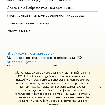
О
Сведения об образовательной организации
О
Людям с ограниченными возможностями здоровья
Единая платежная страница
Работа в Вышке
http://www.minobrnauki.gov.ru/
Министерство науки и высшего образования РФ
https://edu.gov.ru/
Министерство просвещения РФ
https://elearning.hse.ru/mooc
Мы используем файлы cookies для улучшения работы сайта
Массовые открытые онлайн-курсы
НИУ ВШЭ и большего удобства его использования. Более
подробную информацию об использовании файлов cookies
можно найти
здесь
, наши правила обработки персональных
данных –
здесь
. Продолжая пользоваться сайтом, вы
✖
© НИУ ВШЭ 1993–2026
Адреса и контакты
Условия
подтверждаете, что были проинформированы об
использования материалов
Политика конфиденциальности
Карта
использовании файлов cookies сайтом НИУ ВШЭ и согласны
сайта
с нашими правилами обработки персональных данных. Вы
Шрифты HSE Sans и HSE Slab разработаны в
Школе дизайна НИУ
можете отключить файлы cookies в настройках Вашего
ВШЭ
браузера.