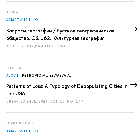
КНИГА
ЗАМЯТИНА Н. Ю.
Вопросы географии / Русское географическое
общество. Сб. 162. Культурная география
ВЫП. 162. МЕДИА-ПРЕСС, 2026.
СТАТЬЯ
ALOV I.
, PETROVIĆ M., BELYAEVA A.
Patterns of Loss: A Typology of Depopulating Cities in
the USA
URBAN SCIENCE. 2026. VOL. 10. NO. 147.
ГЛАВА В КНИГЕ
ЗАМЯТИНА Н. Ю.