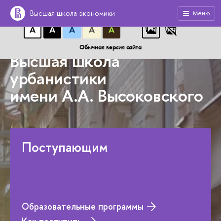
A
A
A
АБB
АБB
АБB
Высшая школа экономики
Меню
А
А
А
А
А
Обычная версия сайта
Высшая школа
урбанистики
имени А.А. Высоковского
Поступающим
Образовательные программы