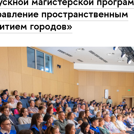
ускной магистерской програ
равление пространственным
витием городов»