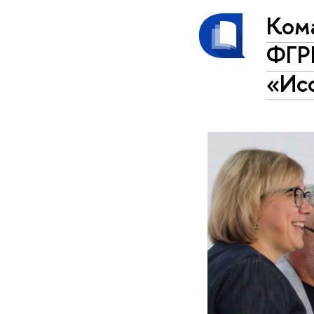
Ком
ФГРР
«Ис