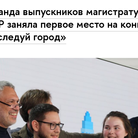
анда выпускников магистрат
 заняла первое место на ко
следуй город»