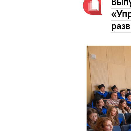
Вып
«Уп
раз