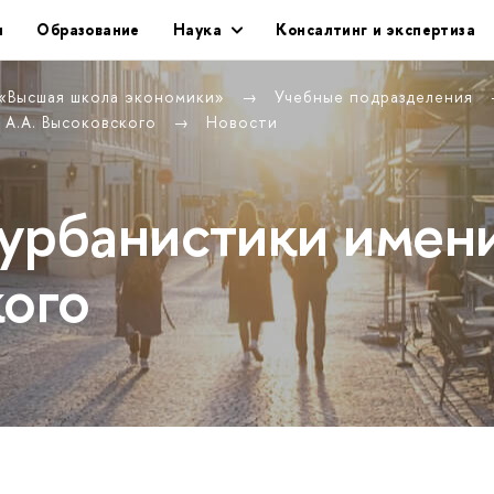
и
Образование
Наука
Консалтинг и экспертиза
 «Высшая школа экономики»
Учебные подразделения
 А.А. Высоковского
Новости
урбанистики имен
кого