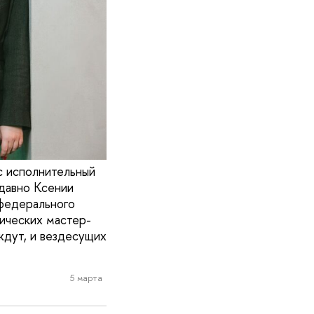
с исполнительный
давно Ксении
 федерального
гических мастер-
ждут, и вездесущих
5 марта