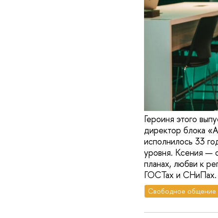
Героиня этого вып
директор блока «А
исполнилось 33 го
уровня. Ксения — 
планах, любви к ре
ГОСТах и СНиПах.
Свободное общение