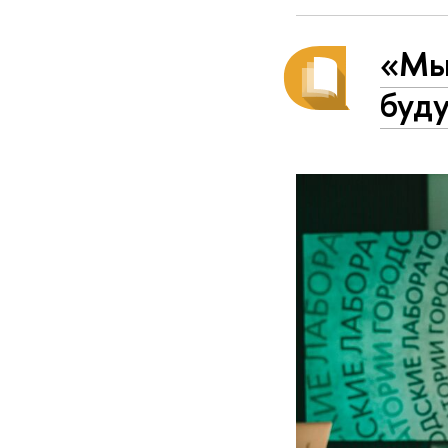
«Мы
буд