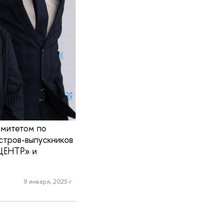
омитетом по
стров-выпускников
«ЦЕНТР» и
9 января, 2025 г.