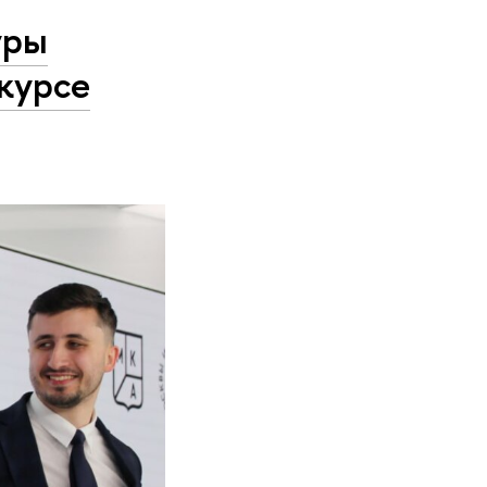
уры
нкурсе