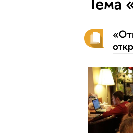
Тема 
«От
отк