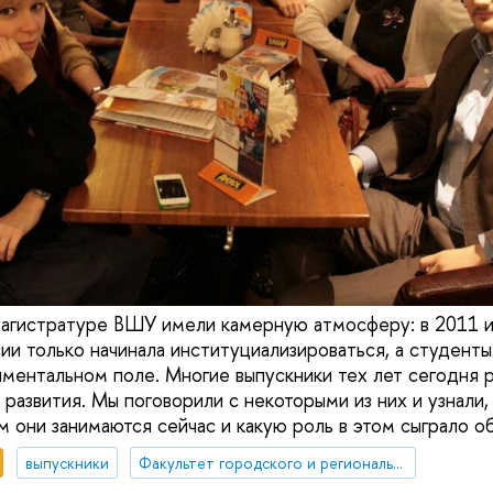
агистратуре ВШУ имели камерную атмосферу: в 2011 и
сии только начинала институциализироваться, а студент
иментальном поле. Многие выпускники тех лет сегодня 
развития. Мы поговорили с некоторыми из них и узнали,
м они занимаются сейчас и какую роль в этом сыграло о
выпускники
Факультет городского и регионального развития