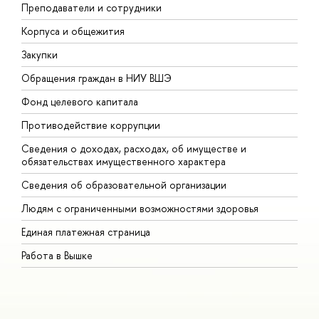
Преподаватели и сотрудники
П
Корпуса и общежития
В
Закупки
П
Обращения граждан в НИУ ВШЭ
А
Фонд целевого капитала
Д
Противодействие коррупции
Ц
Сведения о доходах, расходах, об имуществе и
Б
обязательствах имущественного характера
О
Сведения об образовательной организации
О
Людям с ограниченными возможностями здоровья
Единая платежная страница
Работа в Вышке