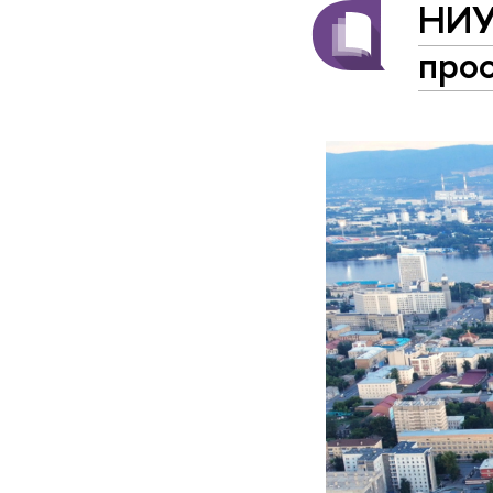
НИУ
про