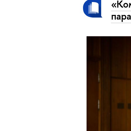
«Ко
пара