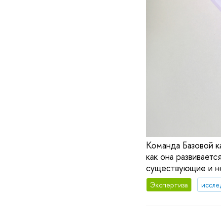
Команда Базовой к
как она развиваетс
существующие и но
Экспертиза
иссле