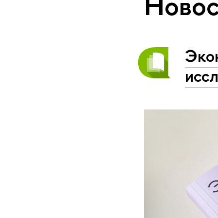
Новос
Эко
исс