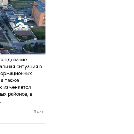
следование
льная ситуация в
нформационных
 а также
к изменяется
ых районов, в
.
13 мая