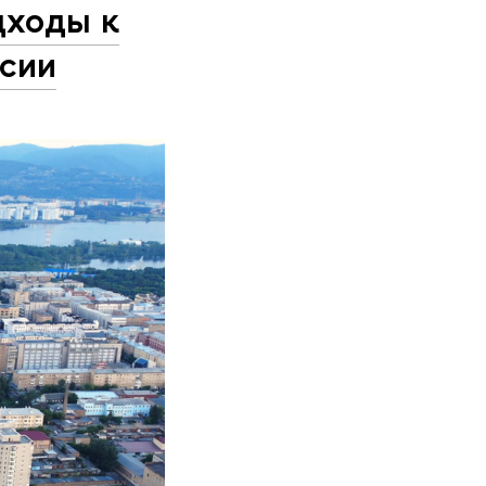
дходы к
ссии