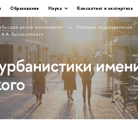
и
Образование
Наука
Консалтинг и экспертиза
 «Высшая школа экономики»
Учебные подразделения
 А.А. Высоковского
урбанистики имен
кого