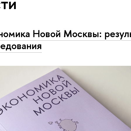
ти
номика Новой Москвы: резул
ледования