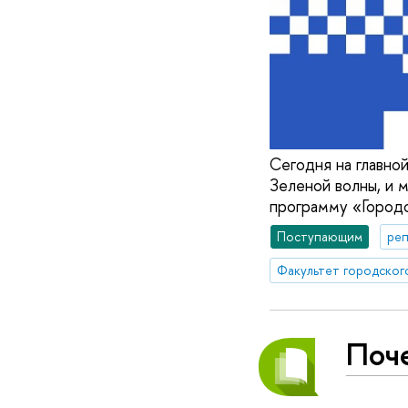
Сегодня на главной
Зеленой волны, и 
программу «Городс
Поступающим
реп
Поч