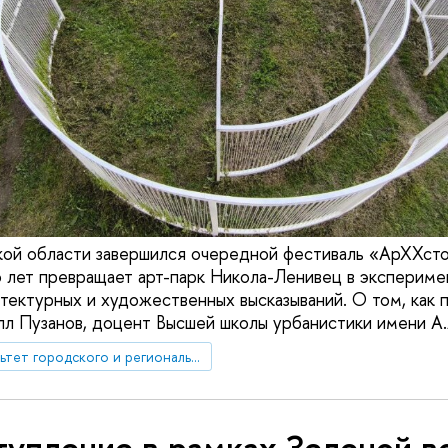
кой области завершился очередной фестиваль «АрХХст
 лет превращает арт-парк Никола-Ленивец в эксперим
тектурных и художественных высказываний. О том, как 
лл Пузанов, доцент Высшей школы урбанистики имени А.
Факультет городского и регионального развития
упление в рамках Зеленой в