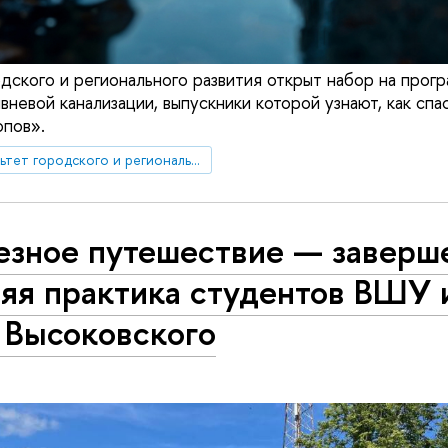
одского и регионального развития открыт набор на про
вневой канализации, выпускники которой узнают, как сп
опов».
Факультет городского и регионального развития
езное путешествие — заверш
няя практика студентов ВШУ
 Высоковского