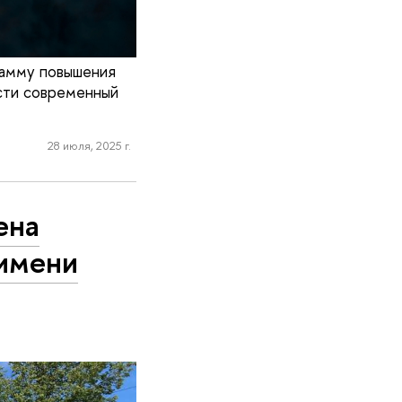
грамму повышения
асти современный
28 июля, 2025 г.
ена
 имени