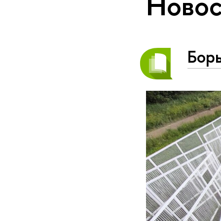
Новос
Бор