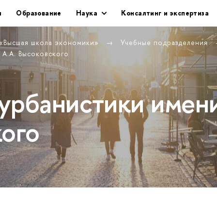
и
Образование
Наука
Консалтинг и экспертиза
 «Высшая школа экономики»
Учебные подразделения
 А.А. Высоковского
урбанистики имен
кого