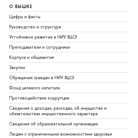
О ВЫШКЕ
Цифры и факты
Л
Руководство и структура
Д
Устойчивое развитие в НИУ ВШЭ
О
Преподаватели и сотрудники
П
Корпуса и общежития
В
Закупки
П
Обращения граждан в НИУ ВШЭ
А
Фонд целевого капитала
Д
Противодействие коррупции
Ц
Сведения о доходах, расходах, об имуществе и
Б
обязательствах имущественного характера
О
Сведения об образовательной организации
О
Людям с ограниченными возможностями здоровья