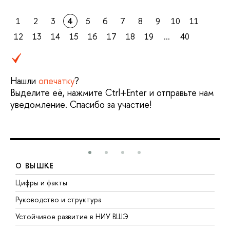
1
2
3
4
5
6
7
8
9
10
11
12
13
14
15
16
17
18
19
...
40
Нашли
опечатку
?
Выделите её, нажмите Ctrl+Enter и отправьте нам
уведомление. Спасибо за участие!
О ВЫШКЕ
Цифры и факты
Л
Руководство и структура
Д
Устойчивое развитие в НИУ ВШЭ
О