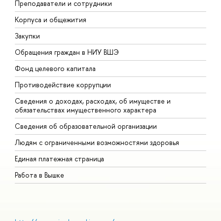
Преподаватели и сотрудники
П
Корпуса и общежития
В
Закупки
П
Обращения граждан в НИУ ВШЭ
А
Фонд целевого капитала
Д
Противодействие коррупции
Ц
Сведения о доходах, расходах, об имуществе и
Б
обязательствах имущественного характера
О
Сведения об образовательной организации
О
Людям с ограниченными возможностями здоровья
Единая платежная страница
Работа в Вышке