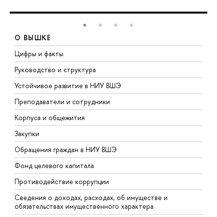
О ВЫШКЕ
Цифры и факты
Л
Руководство и структура
Д
Устойчивое развитие в НИУ ВШЭ
О
Преподаватели и сотрудники
П
Корпуса и общежития
В
Закупки
П
Обращения граждан в НИУ ВШЭ
А
Фонд целевого капитала
Д
Противодействие коррупции
Ц
Сведения о доходах, расходах, об имуществе и
Б
обязательствах имущественного характера
О