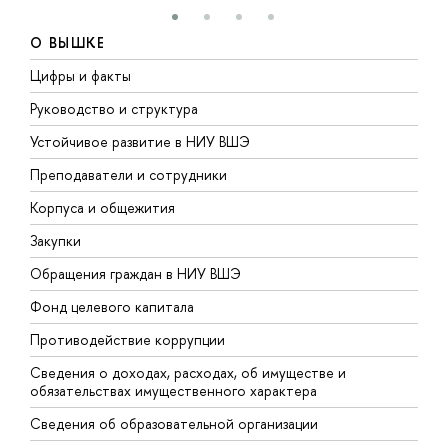
О ВЫШКЕ
Цифры и факты
Л
Руководство и структура
Д
Устойчивое развитие в НИУ ВШЭ
О
Преподаватели и сотрудники
П
Корпуса и общежития
В
Закупки
П
Обращения граждан в НИУ ВШЭ
А
Фонд целевого капитала
Д
Противодействие коррупции
Ц
Сведения о доходах, расходах, об имуществе и
Б
обязательствах имущественного характера
О
Сведения об образовательной организации
О