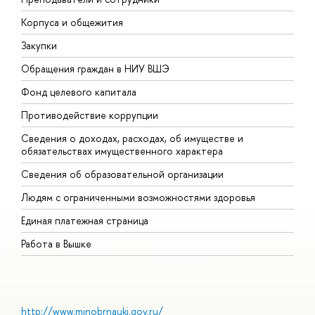
Корпуса и общежития
В
Закупки
П
Обращения граждан в НИУ ВШЭ
А
Фонд целевого капитала
Д
Противодействие коррупции
Ц
Сведения о доходах, расходах, об имуществе и
Б
обязательствах имущественного характера
О
Сведения об образовательной организации
О
Людям с ограниченными возможностями здоровья
Единая платежная страница
Работа в Вышке
http://www.minobrnauki.gov.ru/