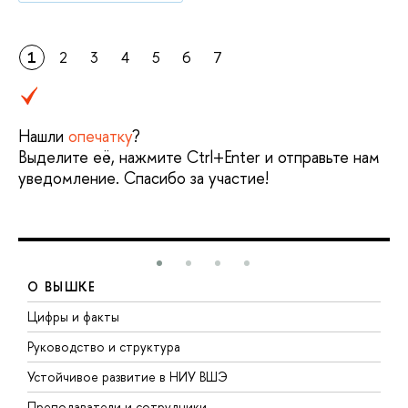
1
2
3
4
5
6
7
Нашли
опечатку
?
Выделите её, нажмите Ctrl+Enter и отправьте нам
уведомление. Спасибо за участие!
О ВЫШКЕ
Цифры и факты
Л
Руководство и структура
Д
Устойчивое развитие в НИУ ВШЭ
О
Преподаватели и сотрудники
П