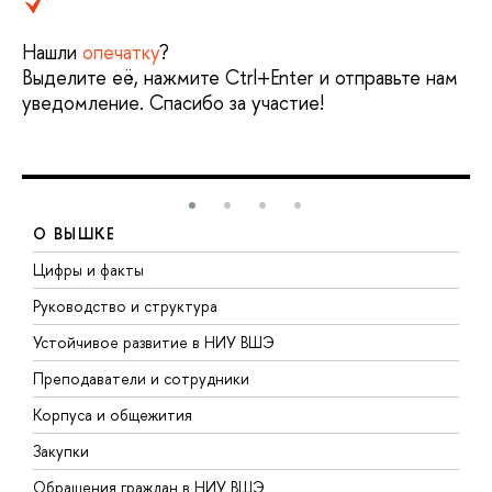
Нашли
опечатку
?
Выделите её, нажмите Ctrl+Enter и отправьте нам
уведомление. Спасибо за участие!
О ВЫШКЕ
Цифры и факты
Л
Руководство и структура
Д
Устойчивое развитие в НИУ ВШЭ
О
Преподаватели и сотрудники
П
Корпуса и общежития
В
Закупки
П
Обращения граждан в НИУ ВШЭ
А