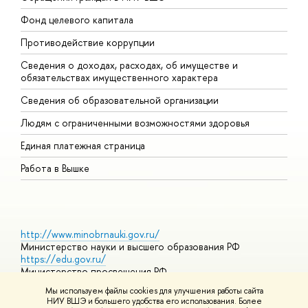
Фонд целевого капитала
Д
Противодействие коррупции
Ц
Сведения о доходах, расходах, об имуществе и
Б
обязательствах имущественного характера
О
Сведения об образовательной организации
О
Людям с ограниченными возможностями здоровья
Единая платежная страница
Работа в Вышке
http://www.minobrnauki.gov.ru/
Министерство науки и высшего образования РФ
https://edu.gov.ru/
Министерство просвещения РФ
https://elearning.hse.ru/mooc
Мы используем файлы cookies для улучшения работы сайта
Массовые открытые онлайн-курсы
НИУ ВШЭ и большего удобства его использования. Более