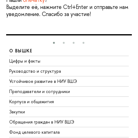
Выделите её, нажмите Ctrl+Enter и отправьте нам
уведомление. Спасибо за участие!
О ВЫШКЕ
Цифры и факты
Л
Руководство и структура
Д
Устойчивое развитие в НИУ ВШЭ
О
Преподаватели и сотрудники
П
Корпуса и общежития
В
Закупки
П
Обращения граждан в НИУ ВШЭ
А
Фонд целевого капитала
Д