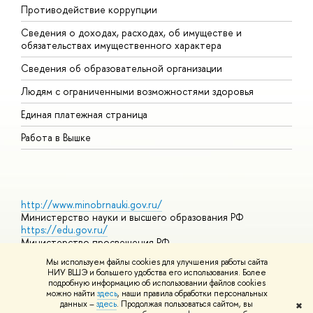
Противодействие коррупции
Ц
Сведения о доходах, расходах, об имуществе и
Б
обязательствах имущественного характера
О
Сведения об образовательной организации
О
Людям с ограниченными возможностями здоровья
Единая платежная страница
Работа в Вышке
http://www.minobrnauki.gov.ru/
Министерство науки и высшего образования РФ
https://edu.gov.ru/
Министерство просвещения РФ
https://elearning.hse.ru/mooc
Мы используем файлы cookies для улучшения работы сайта
Массовые открытые онлайн-курсы
НИУ ВШЭ и большего удобства его использования. Более
подробную информацию об использовании файлов cookies
можно найти
здесь
, наши правила обработки персональных
данных –
здесь
. Продолжая пользоваться сайтом, вы
✖
© НИУ ВШЭ 1993–2026
Адреса и контакты
Условия