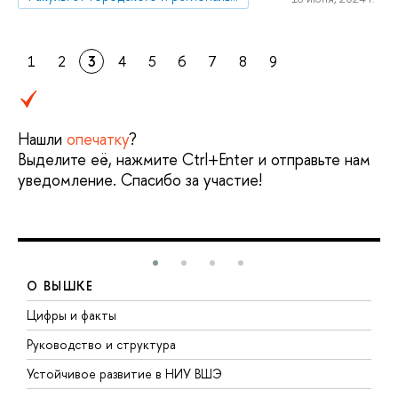
1
2
3
4
5
6
7
8
9
Нашли
опечатку
?
Выделите её, нажмите Ctrl+Enter и отправьте нам
уведомление. Спасибо за участие!
О ВЫШКЕ
Цифры и факты
Л
Руководство и структура
Д
Устойчивое развитие в НИУ ВШЭ
О