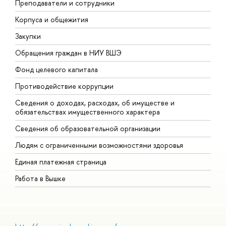
Преподаватели и сотрудники
П
Корпуса и общежития
В
Закупки
П
Обращения граждан в НИУ ВШЭ
А
Фонд целевого капитала
Д
Противодействие коррупции
Ц
Сведения о доходах, расходах, об имуществе и
Б
обязательствах имущественного характера
О
Сведения об образовательной организации
О
Людям с ограниченными возможностями здоровья
Единая платежная страница
Работа в Вышке