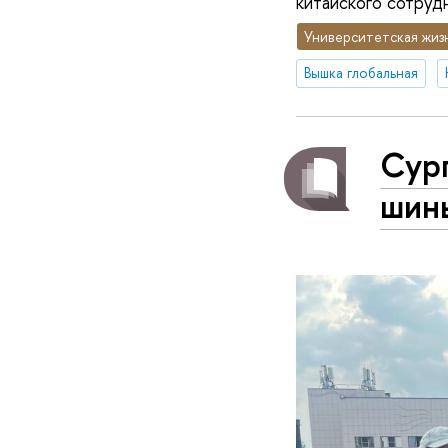
китайского сотрудн
Университетская жиз
Вышка глобальная
Сург
шины