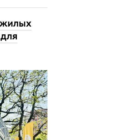
 жилых
 для