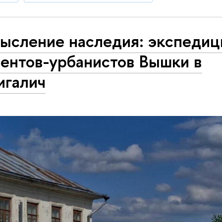
ысление наследия: экспедиц
дентов-урбанистов Вышки в
игалич