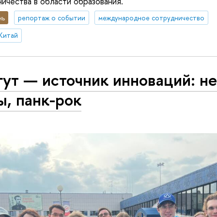
ичества в области образования.
нь
репортаж о событии
международное сотрудничество
Китай
ут — источник инноваций: не
, панк-рок