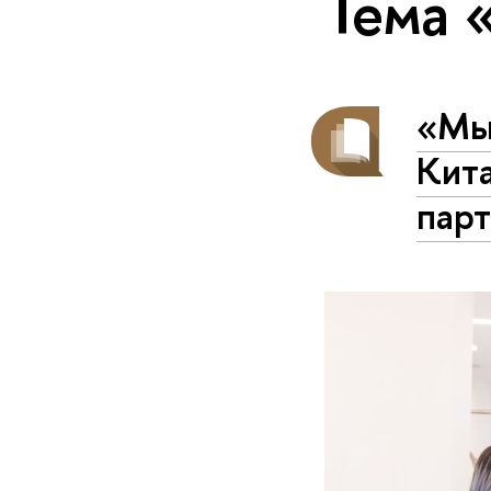
Тема 
«Мы 
Кит
пар