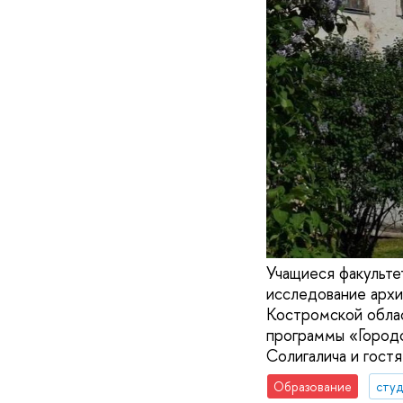
Учащиеся факульте
исследование архи
Костромской облас
программы «Городс
Солигалича и гост
Образование
сту