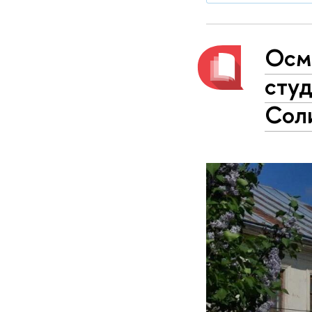
Осм
сту
Сол