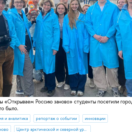
ы «Открываем Россию заново» студенты посетили горо
то было.
ия и аналитика
репортаж о событии
инновации
ново
Центр арктической и северной урбанистики