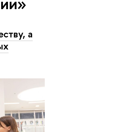
тии»
ству, а
ых