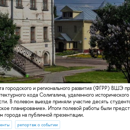
та городского и регионального развития (ФГРР) ВШЭ п
тектурного кода Солигалича, удаленного исторического
ти. В полевом выезде приняли участие десять студент
кое планирование». Итоги полевой работы были предс
ям города на публичной презентации.
денты
репортаж о событии