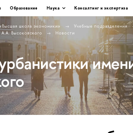
и
Образование
Наука
Консалтинг и экспертиза
 «Высшая школа экономики»
Учебные подразделения
 А.А. Высоковского
Новости
урбанистики имен
кого