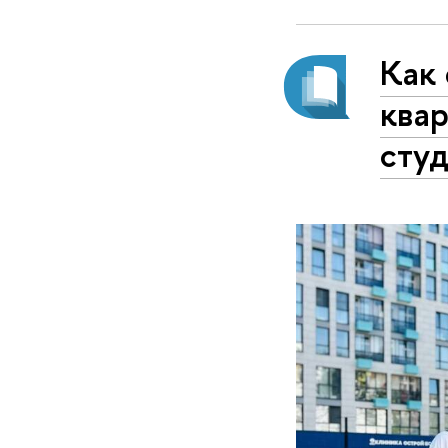
Как
квар
сту