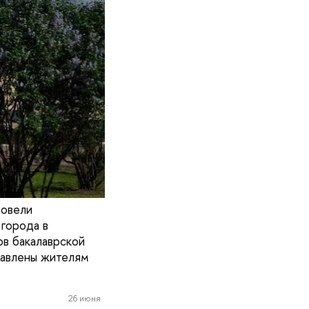
ровели
 города в
ов бакалаврской
тавлены жителям
26 июня