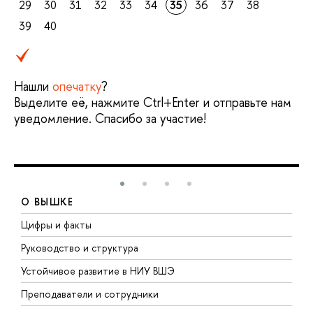
29
30
31
32
33
34
35
36
37
38
39
40
Нашли
опечатку
?
Выделите её, нажмите Ctrl+Enter и отправьте нам
уведомление. Спасибо за участие!
О ВЫШКЕ
Цифры и факты
Л
Руководство и структура
Д
Устойчивое развитие в НИУ ВШЭ
О
Преподаватели и сотрудники
П