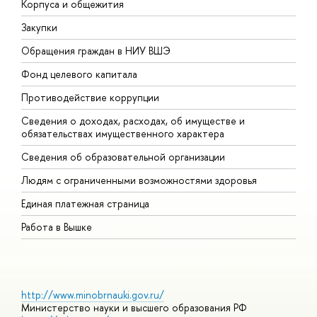
Корпуса и общежития
В
Закупки
П
Обращения граждан в НИУ ВШЭ
А
Фонд целевого капитала
Д
Противодействие коррупции
Ц
Сведения о доходах, расходах, об имуществе и
Б
обязательствах имущественного характера
О
Сведения об образовательной организации
О
Людям с ограниченными возможностями здоровья
Единая платежная страница
Работа в Вышке
http://www.minobrnauki.gov.ru/
Министерство науки и высшего образования РФ